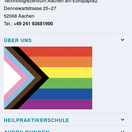
Technologiezentrum Aachen am Europaplatz
Dennewartstrasse 25–27
52068 Aachen
Tel.:
+49 241 93681990
ÜBER UNS
Team
Stellenangebote
Presse
Schulungsraumvermietung
Glossar
Kontakt
HEILPRAKTIKERSCHULE
Heilpraktikerschule Köln