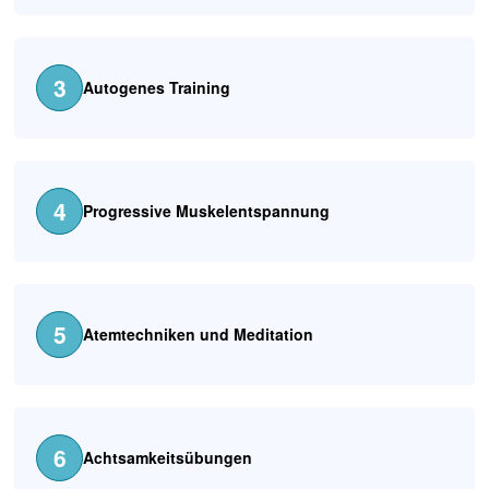
3
Autogenes Training
4
Progressive Muskelentspannung
5
Atemtechniken und Meditation
6
Achtsamkeitsübungen