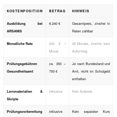
KOSTENPOSITION
BETRAG
HINWEIS
Ausbildung bei
6.240 €
Gesamtpreis, zinsfrei in
ARSANIS
Raten zahlbar
Monatliche Rate
240 € /
26 Monate, zinsfrei, kein
Monat
Aufschlag
Prüfungsgebühren
ca. 350 –
Je nach Bundesland und
Gesundheitsamt
750 €
Amt, nicht im Schulgeld
enthalten
Lernmaterialien &
inklusive
Kein Aufpreis
Skripte
Prüfungsvorbereitung
inklusive
Kein separater Kurs