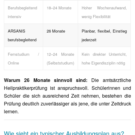
Berufsbegleitend
18–24 Monate
Hoher Wochenaufwand,
intensiv
wenig Flexibilität
ARSANIS
26 Monate
Planbar, flexibel, Einstieg
berufsbegleitend
jederzeit
Fernstudium /
12–24 Monate
Kein direkter Unterricht,
Online
(Selbststudium)
hohe Eigendisziplin nötig
Warum 26 Monate sinnvoll sind:
Die amtsärztliche
Heilpraktikerprüfung ist anspruchsvoll. Schülerinnen und
Schüler die sich ausreichend Zeit nehmen, bestehen die
Prüfung deutlich zuverlässiger als jene, die unter Zeitdruck
lernen.
Wie sieht ein typischer Ausbildungsplan aus?