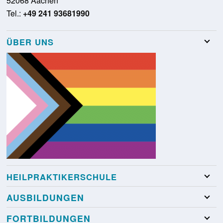
52068 Aachen
Tel.:
+49 241 93681990
ÜBER UNS
Team
Stellenangebote
Presse
Schulungsraumvermietung
Glossar
Kontakt
HEILPRAKTIKERSCHULE
Heilpraktikerschule Köln
AUSBILDUNGEN
Heilpraktikerschule Essen
Heilpraktiker Psychotherapie
FORTBILDUNGEN
Heilpraktikerschule Wuppertal