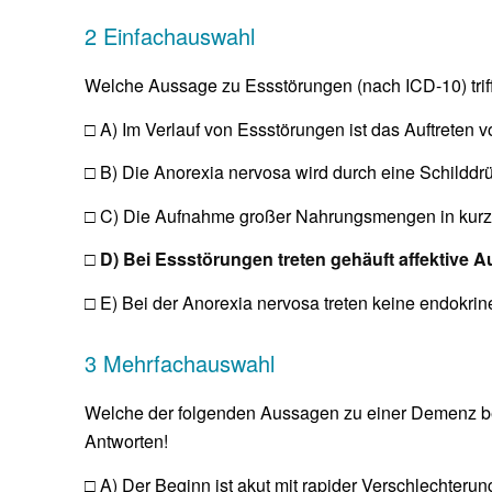
2 Einfachauswahl
Welche Aussage zu Essstörungen (nach ICD-10) triff
□ A) Im Verlauf von Essstörungen ist das Auftreten vo
□ B) Die Anorexia nervosa wird durch eine Schildd
□ C) Die Aufnahme großer Nahrungsmengen in kurzer
□ D) Bei Essstörungen treten gehäuft affektive Au
□ E) Bei der Anorexia nervosa treten keine endokri
3 Mehrfachauswahl
Welche der folgenden Aussagen zu einer Demenz bei
Antworten!
□ A) Der Beginn ist akut mit rapider Verschlechterun