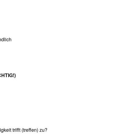
ndlich
CHTIG!)
t trifft (treffen) zu?