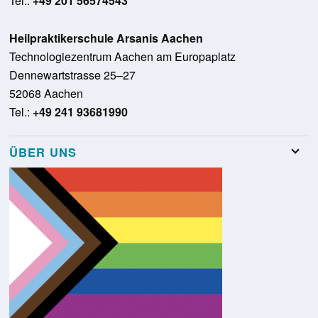
Tel.:
+49 201 56574543
Heilpraktikerschule Arsanis Aachen
Technologiezentrum Aachen am Europaplatz
Dennewartstrasse 25–27
52068 Aachen
Tel.:
+49 241 93681990
ÜBER UNS
Team
Stellenangebote
Presse
Schulungsraumvermietung
Glossar
Kontakt