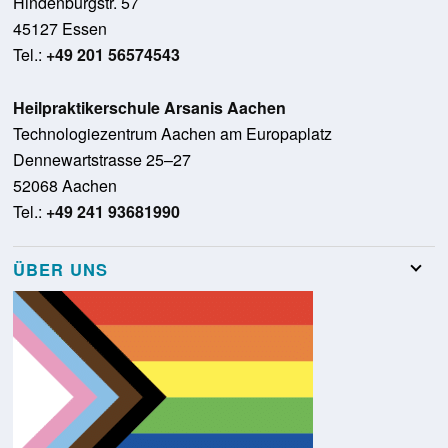
Hindenburgstr. 57
45127 Essen
Tel.:
+49 201 56574543
Heilpraktikerschule Arsanis Aachen
Technologiezentrum Aachen am Europaplatz
Dennewartstrasse 25–27
52068 Aachen
Tel.:
+49 241 93681990
ÜBER UNS
Team
Stellenangebote
Presse
Schulungsraumvermietung
Glossar
Kontakt